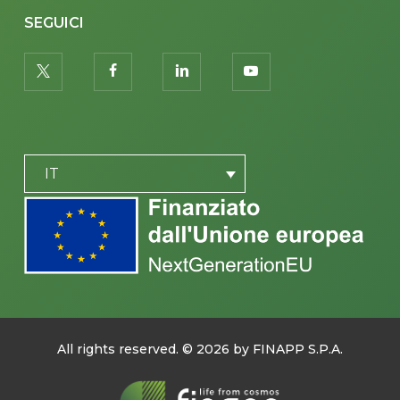
SEGUICI
twitter
facebook
linkedin
youtube
PLACEHOLDER
IT
All rights reserved. ©
2026
by FINAPP S.P.A.