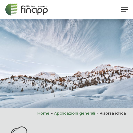
Skip
Me
to
main
content
Home
»
Applicazioni generali
»
Risorsa idrica