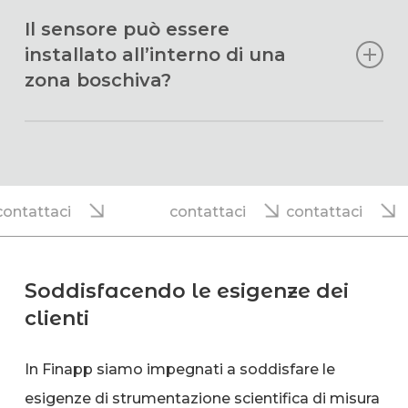
No, la sonda misura il contenuto d’acqua
Il sensore può essere
realmente presente all’interno del raggio
installato all’interno di una
d’azione. Chiaramente, luoghi ventosi soggetti a
zona boschiva?
trasporto eolico potranno avere un quantitativo
di neve minore rispetto alle zone limitrofe.
L’acqua presente nella biomassa non influenza la
misura della SWE.
ttaci
contattaci
contattaci
Tuttavia, è evidente che la presenza di una fitta
vegetazione impedirà una misura
rappresentativa della neve presente.
Soddisfacendo le esigenze dei
clienti
In Finapp siamo impegnati a soddisfare le
esigenze di strumentazione scientifica di misura