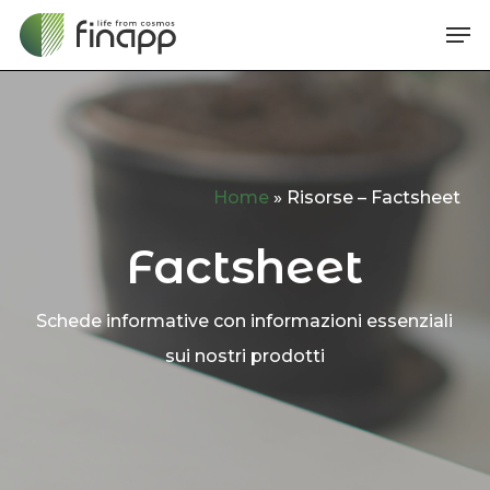
Skip
Me
to
main
content
Home
»
Risorse – Factsheet
Factsheet
Schede informative con informazioni essenziali
sui nostri prodotti