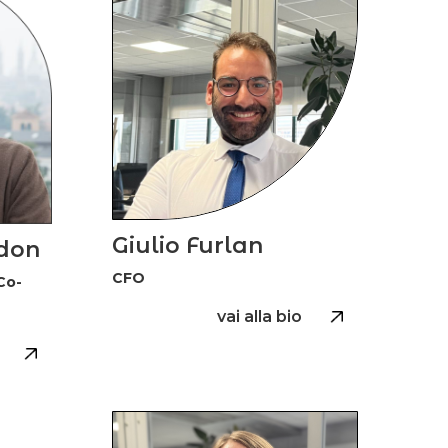
Giulio Furlan​
don
CFO
Co-
vai alla bio