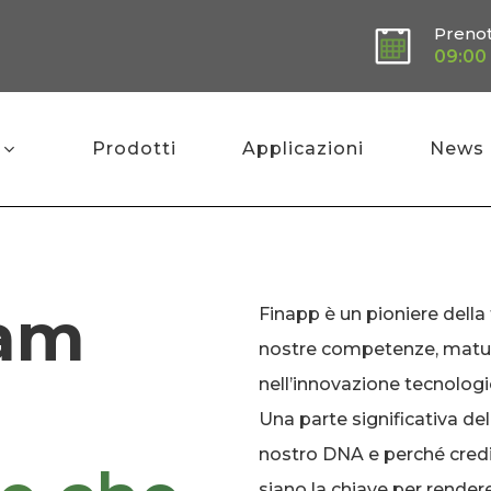
Preno
09:00 
Prodotti
Applicazioni
News
eam
Finapp è un pioniere della 
nostre competenze, maturat
nell’innovazione tecnologi
Una parte significativa del
nostro DNA e perché credi
siano la chiave per render