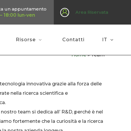
ta un appuntamento
Area Riservata
– 18:00 lun-ven
Risorse
Contatti
IT
Home
»
Team
tecnologia innovativa grazie alla forza delle
e nella ricerca scientifica e
ca.
 nostro team si dedica all’ R&D, perché è nel
amo fortemente che la curiosità e la ricerca
e la nostra azienda longeva.