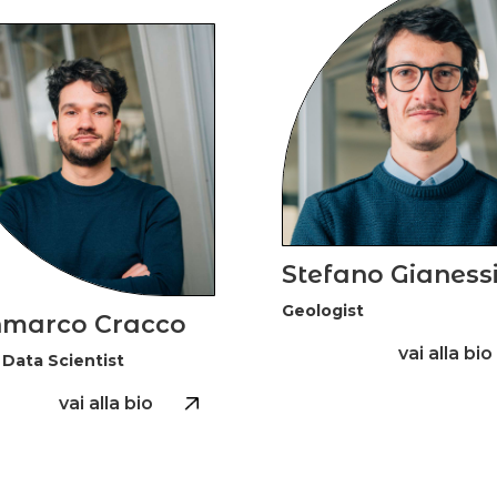
Stefano Gianess
Geologist
nmarco Cracco
vai alla bio
 Data Scientist
vai alla bio