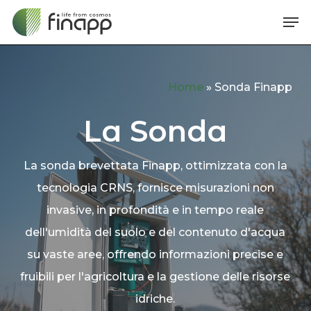
Skip
Me
to
main
content
Home
»
Sonda Finapp
La Sonda
La sonda brevettata Finapp, ottimizzata con la
tecnologia CRNS, fornisce misurazioni non
invasive, in profondità e in tempo reale
dell'umidità del suolo e del contenuto d'acqua
su vaste aree, offrendo informazioni precise e
fruibili per l'agricoltura e la gestione delle risorse
idriche.