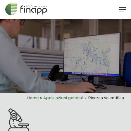
Skip
Me
to
main
content
Home
»
Applicazioni generali
»
Ricerca scientifica