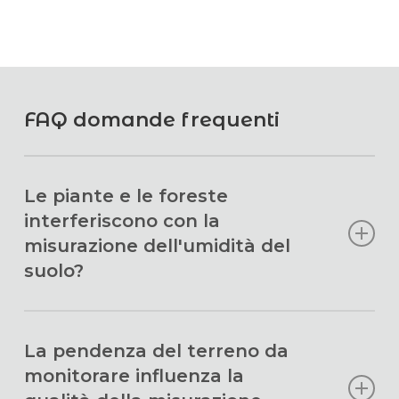
FAQ domande frequenti
Le piante e le foreste
interferiscono con la
misurazione dell'umidità del
suolo?
Quando i neutroni attraversano le piante, e in
La pendenza del terreno da
particolare la biomassa, interagiscono con le
monitorare influenza la
molecole d’acqua che contengono, perdendo