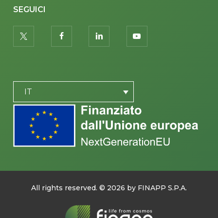
SEGUICI
twitter
facebook
linkedin
youtube
PLACEHOLDER
IT
All rights reserved. ©
2026
by FINAPP S.P.A.