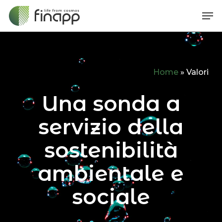
Skip
Me
to
main
content
Home
»
Valori
Una sonda a
servizio della
sostenibilità
ambientale e
sociale