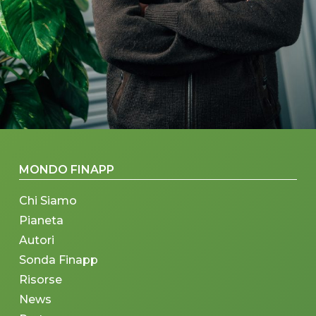
MONDO FINAPP
Chi Siamo
Pianeta
Autori
Sonda Finapp
Risorse
News