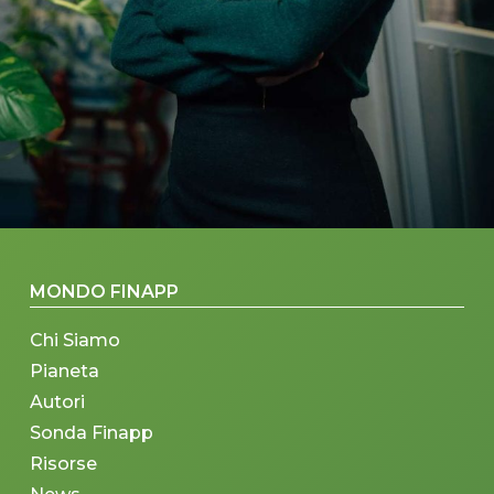
MONDO FINAPP
Chi Siamo
Pianeta
Autori
Sonda Finapp
Risorse