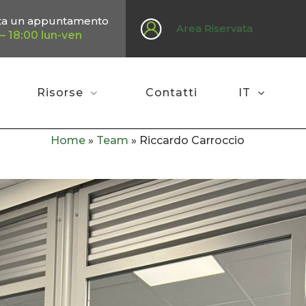
ta un appuntamento
Area Riservata
– 18:00 lun-ven
Risorse
Contatti
IT
Home
»
Team
»
Riccardo Carroccio