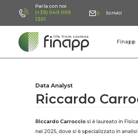
Skip
Parla con noi
(+39) 049 099
Scrivici
to
1301
main
content
Finapp
Data Analyst
Riccardo Carro
Riccardo
Carroccio
si è laureato in Fisic
nel 2025, dove si è specializzato in analisi