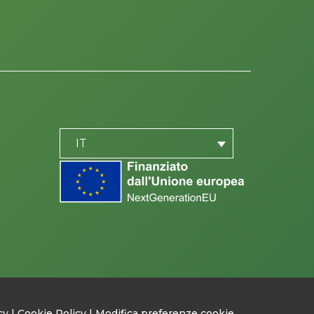
PLACEHOLDER
be
IT
cy
|
Cookie Policy
|
Modifica preferenze cookie