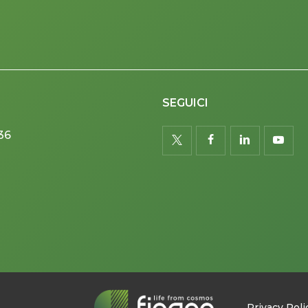
SEGUICI
36
twitter
facebook
linkedin
youtu
Privacy Poli