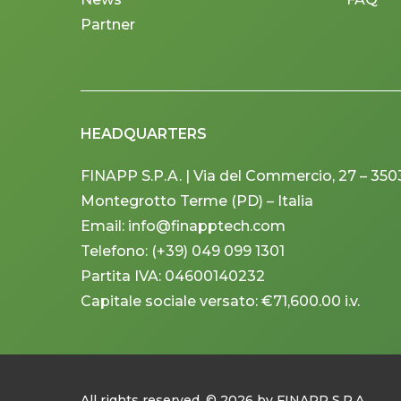
Partner
HEADQUARTERS
FINAPP S.P.A. | Via del Commercio, 27 – 350
Montegrotto Terme (PD) – Italia
Email: info@finapptech.com
Telefono: (+39) 049 099 1301
Partita IVA: 04600140232
Capitale sociale versato: €71,600.00 i.v.
All rights reserved. ©
2026
by FINAPP S.P.A.