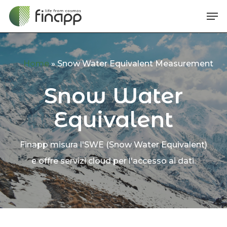
Skip
Me
to
main
content
Home
»
Snow Water Equivalent Measurement
Snow Water
Equivalent
Finapp misura l'SWE (Snow Water Equivalent)
e offre servizi cloud per l'accesso ai dati.