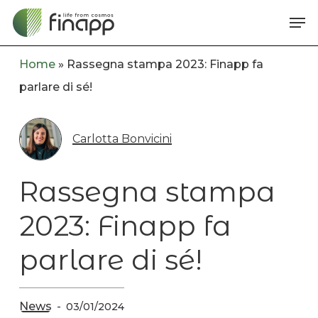
Skip
Me
to
main
Home
»
Rassegna stampa 2023: Finapp fa
content
parlare di sé!
Carlotta Bonvicini
Rassegna stampa
2023: Finapp fa
parlare di sé!
News
03/01/2024