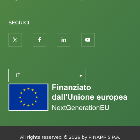
SEGUICI
twitter
facebook
linkedin
youtube
PLACEHOLDER
IT
All rights reserved. ©
2026
by FINAPP S.P.A.