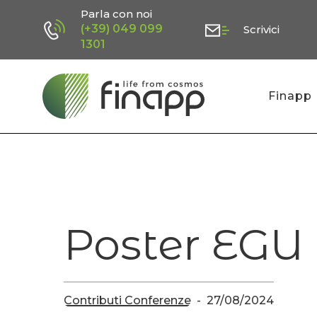
Skip
Parla con noi
(+39) 049 099
Scrivici
to
1301
main
content
Finapp
Poster EGU
Contributi Conferenze
27/08/2024