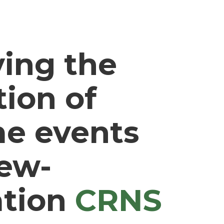
ing the
tion of
e events
ew-
ation
CRNS