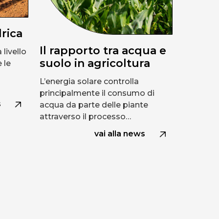
drica
Il rapporto tra acqua e
 livello
suolo in agricoltura
 le
L’energia solare controlla
principalmente il consumo di
s
acqua da parte delle piante
attraverso il processo…
vai alla news