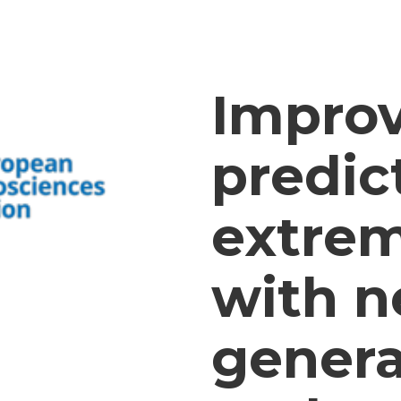
Improv
predic
extrem
with n
gener