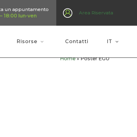
ta un appuntamento
Area Riservata
– 18:00 lun-ven
Risorse
Contatti
IT
Home
»
Poster EGU