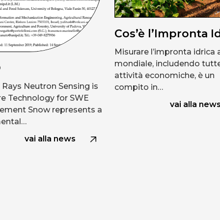
Cos’è l’Impronta I
Misurare l’impronta idrica a
mondiale, includendo tutte
O
attività economiche, è un
Rays Neutron Sensing is
compito in…
re Technology for SWE
vai alla new
ement Snow represents a
ental…
vai alla news