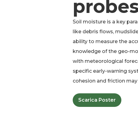
probe
Soil moisture is a key pa
like debris flows, mudslide
ability to measure the acc
knowledge of the geo-morp
with meteorological forecas
specific early-warning sy
cohesion and friction may 
Scarica Poster