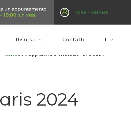
ta un appuntamento
Area Riservata
– 18:00 lun-ven
Risorse
Contatti
IT
Home
»
Finapp arriva a Vivatech Paris 2024
aris 2024