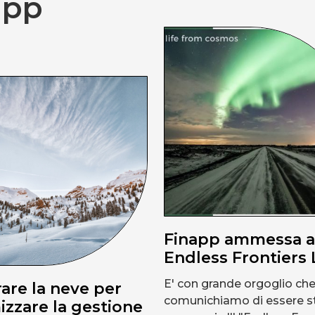
app
Finapp ammessa al
Endless Frontiers
E' con grande orgoglio ch
are la neve per
comunichiamo di essere st
izzare la gestione