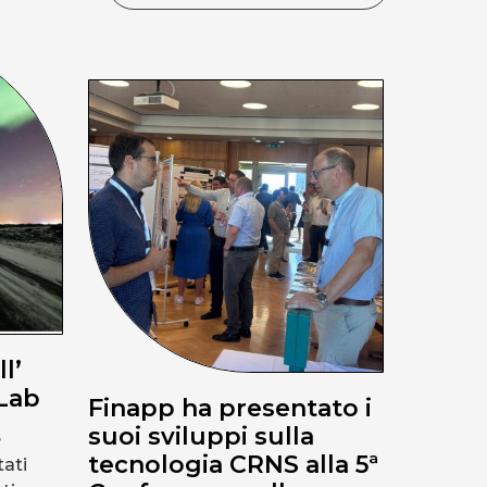
l’
 Lab
Finapp ha presentato i
suoi sviluppi sulla
e
tecnologia CRNS alla 5ª
ati