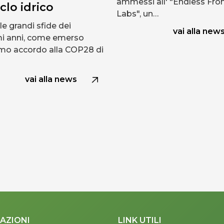
ammessi all' "Endless Fron
iclo idrico
Labs", un…
le grandi sfide dei
vai alla new
i anni, come emerso
timo accordo alla COP28 di
vai alla news
AZIONI
LINK UTILI