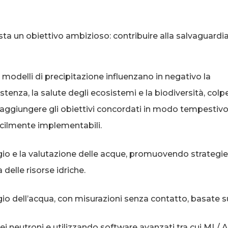
sta un obiettivo ambizioso: contribuire alla salvaguardia 
i modelli di precipitazione influenzano in negativo la
istenza, la salute degli ecosistemi e la biodiversità, col
raggiungere gli obiettivi concordati in modo tempestivo
cilmente implementabili.
gio e la valutazione delle acque, promuovendo strategie
 delle risorse idriche.
gio dell’acqua, con misurazioni senza contatto, basate 
dei neutroni e utilizzando software avanzati tra cui ML/ A