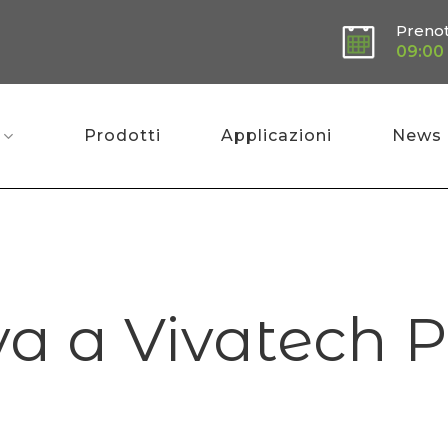
Preno
09:00 
Prodotti
Applicazioni
News
va a Vivatech P