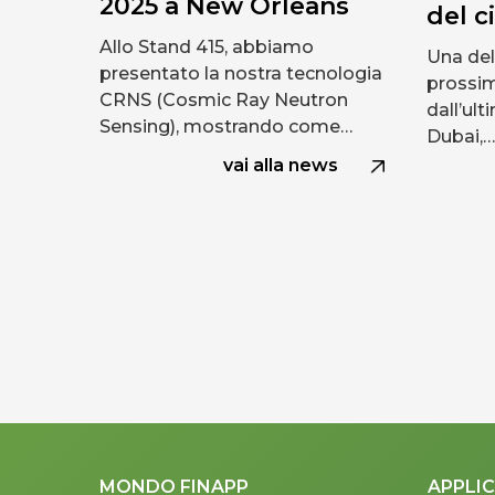
2025 a New Orleans
del c
Allo Stand 415, abbiamo
Una del
presentato la nostra tecnologia
prossim
CRNS (Cosmic Ray Neutron
dall’ul
Sensing), mostrando come…
Dubai,…
vai alla news
MONDO FINAPP
APPLIC