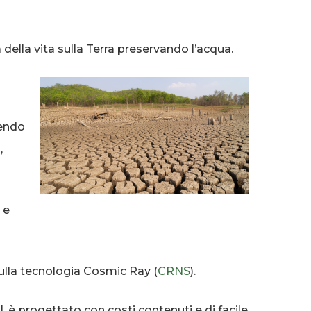
della vita sulla Terra preservando l’acqua.
pendo
,
 e
sulla tecnologia Cosmic Ray (
CRNS
).
I, è progettato con costi contenuti e di facile