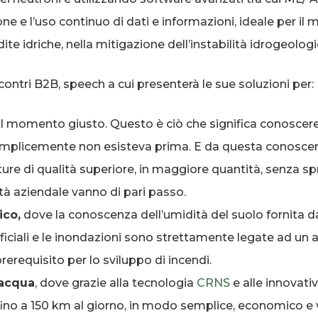
one e l’uso continuo di dati e informazioni, ideale per il 
ite idriche, nella mitigazione dell’instabilità idrogeologi
ncontri B2B, speech a cui presenterà le sue soluzioni per:
al momento giusto. Questo è ciò che significa conoscere l
mplicemente non esisteva prima. E da questa conoscenz
ture di qualità superiore, in maggiore quantità, senza s
ità aziendale vanno di pari passo.
ico,
dove la conoscenza dell’umidità del suolo fornita 
iciali e le inondazioni sono strettamente legate ad un al
rerequisito per lo sviluppo di incendi.
’acqua
, dove grazie alla tecnologia
CRNS
e alle innovat
o fino a 150 km al giorno, in modo semplice, economico e