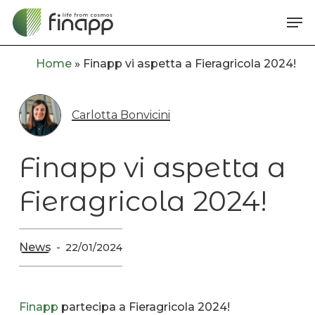
Skip
Me
to
main
Home
»
Finapp vi aspetta a Fieragricola 2024!
content
Carlotta Bonvicini
Finapp vi aspetta a
Fieragricola 2024!
News
22/01/2024
Finapp
partecipa a Fieragricola 2024!