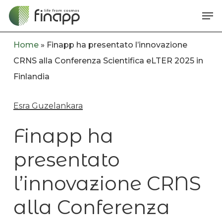
Skip
Me
to
main
Home
»
Finapp ha presentato l’innovazione
content
CRNS alla Conferenza Scientifica eLTER 2025 in
Finlandia
Esra Guzelankara
Finapp ha
presentato
l’innovazione CRNS
alla Conferenza