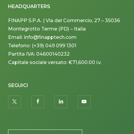
HEADQUARTERS
FINAPP S.P.A. | Via del Commercio, 27 – 35036
Montegrotto Terme (PD) – Italia
Email: info@finapptech.com
Telefono: (+39) 049 099 1301
Partita IVA: 04600140232
Capitale sociale versato: €71,600.00 i.v.
SEGUICI
twitter
facebook
linkedin
youtube
PLACEHOLDER