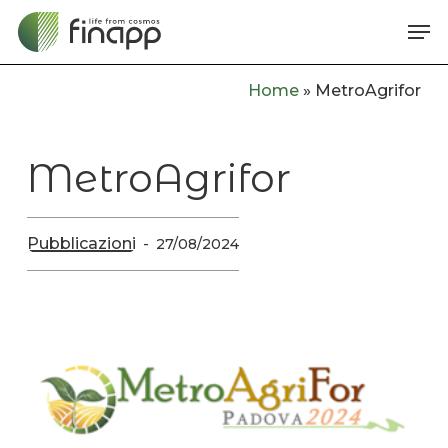
Skip
Me
to
main
Home
»
MetroAgrifor
content
MetroAgrifor
Pubblicazioni
27/08/2024