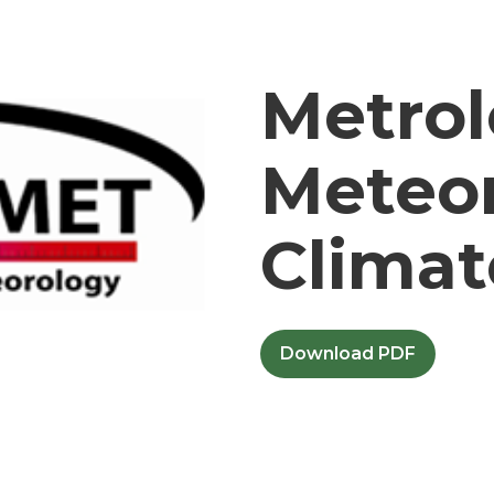
Metrol
Meteo
Climat
Download PDF