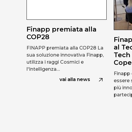
Finapp premiata alla
COP28
Finap
al Te
FINAPP premiata alla COP28 La
Tech 
sua soluzione innovativa Finapp,
Cope
utilizza i raggi Cosmici e
l'Intelligenza…
Finapp 
vai alla news
essere 
più inn
partec