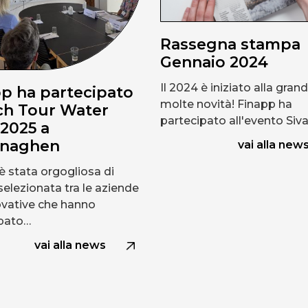
Rassegna stampa
Gennaio 2024
Il 2024 è iniziato alla gran
p ha partecipato
molte novità! Finapp ha
ch Tour Water
partecipato all'evento Siva
2025 a
naghen
vai alla new
è stata orgogliosa di
selezionata tra le aziende
ovative che hanno
ipato…
vai alla news