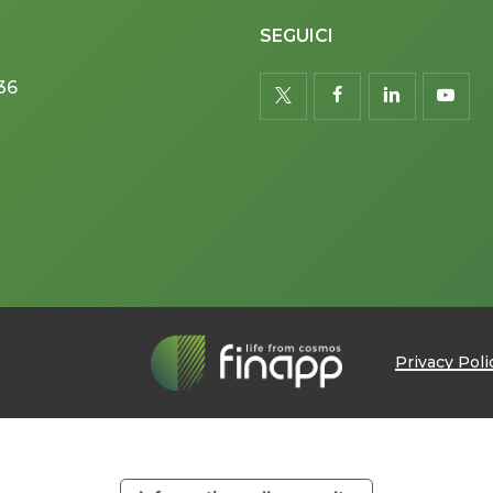
SEGUICI
36
twitter
facebook
linkedin
youtu
Privacy Poli