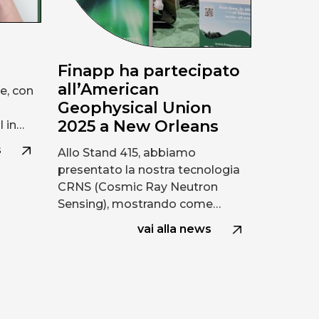
Finapp ha partecipato
all’American
de, con
Geophysical Union
2025 a New Orleans
l in…
s
Allo Stand 415, abbiamo
presentato la nostra tecnologia
CRNS (Cosmic Ray Neutron
Sensing), mostrando come…
vai alla news