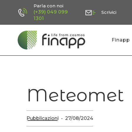
Skip
Parla con noi
(+39) 049 099
Scrivici
to
1301
main
content
Finapp
Meteomet
Pubblicazioni
27/08/2024