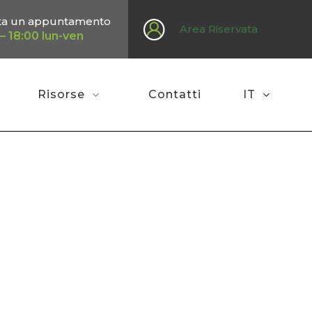
ta un appuntamento
Area Riservata
– 18:00 lun-ven
Risorse
Contatti
IT
Home
»
Meteomet