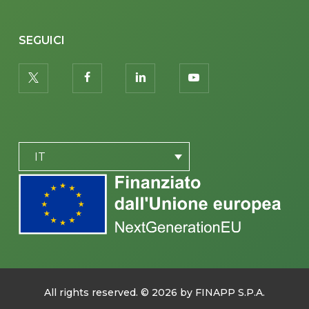
SEGUICI
twitter
facebook
linkedin
youtube
PLACEHOLDER
IT
All rights reserved. ©
2026
by FINAPP S.P.A.