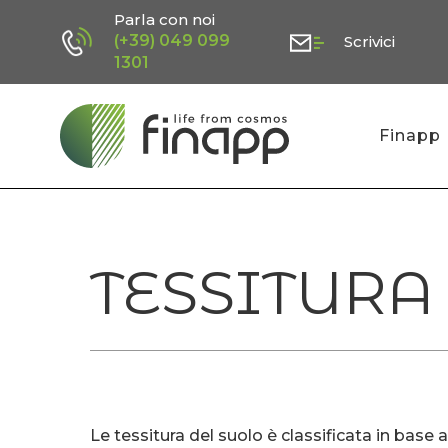
Skip
Parla con noi
(+39) 049 099
Scrivici
to
1301
main
content
Finapp
TESSITURA
Le tessitura del suolo è classificata in base al