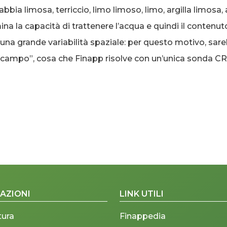
bbia limosa, terriccio, limo limoso, limo, argilla limosa, a
rmina la capacità di trattenere l’acqua e quindi il contenut
a grande variabilità spaziale: per questo motivo, sare
i campo”, cosa che Finapp risolve con un’unica sonda CRN
AZIONI
LINK UTILI
tura
Finappedia