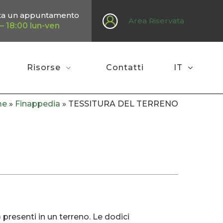
ta un appuntamento
Area Riservata
– 18:00 lun-ven
Risorse
Contatti
IT
me
»
Finappedia
»
TESSITURA DEL TERRENO
) presenti in un terreno. Le dodici