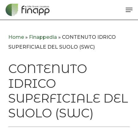
Skip
Me
to
main
content
Home
»
Finappedia
»
CONTENUTO IDRICO
SUPERFICIALE DEL SUOLO (SWC)
CONTENUTO
IDRICO
SUPERFICIALE DEL
SUOLO (SWC)