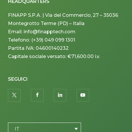
HEADQUARTERS
FINAPP S.P.A. | Via del Commercio, 27 – 35036
Montegrotto Terme (PD) – Italia
Email: info@finapptech.com
Telefono: (+39) 049 099 1301
Partita IVA: 04600140232
Capitale sociale versato: €71,600.00 i.v.
SEGUICI
twitter
facebook
linkedin
youtube
PLACEHOLDER
IT