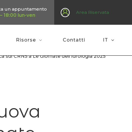
ta un appuntamento
Area Riservata
– 18:00 lun-ven
Risorse
Contatti
IT
ca sul CRNS a Le Giornate dell’Idrologia 2025
nuova