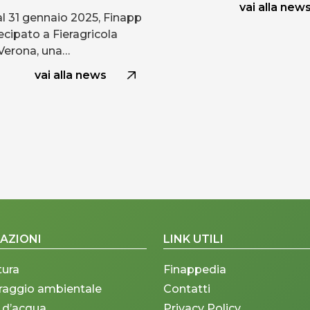
vai alla new
al 31 gennaio 2025, Finapp
ecipato a Fieragricola
Verona, una…
vai alla news
AZIONI
LINK UTILI
tura
Finappedia
raggio ambientale
Contatti
 d’acqua
Privacy Policy