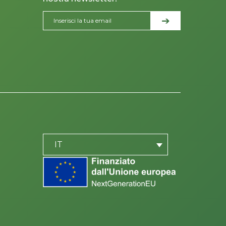
PLACEHOLDER
be
IT