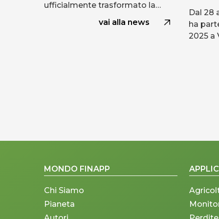
ufficialmente trasformato la…
Dal 28 
vai alla news
ha part
2025 a 
MONDO FINAPP
APPLIC
Chi Siamo
Agricol
Pianeta
Monito
Autori
Perdite