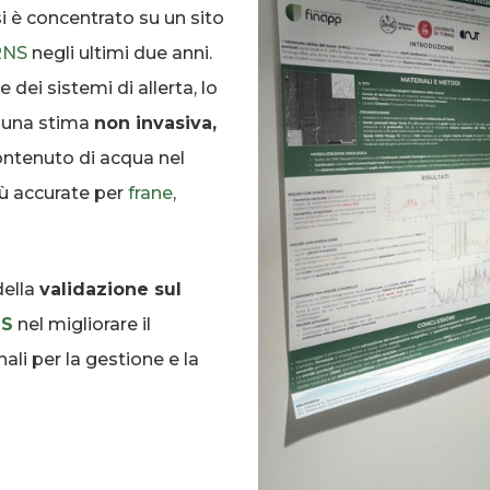
 si è concentrato su un sito
RNS
negli ultimi due anni.
 dei sistemi di allerta, lo
 una stima
non invasiva,
ontenuto di acqua nel
ù accurate per
frane
,
della
validazione sul
NS
nel migliorare il
ali per la gestione e la