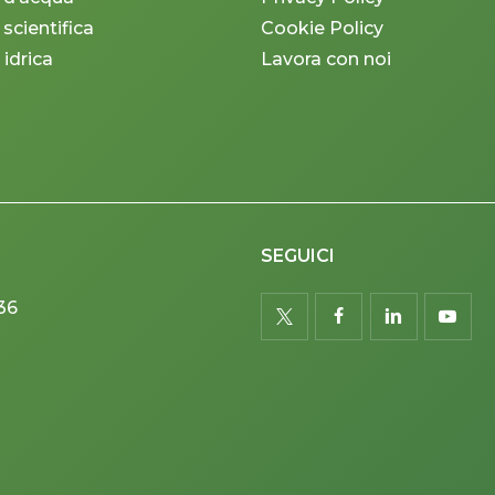
 scientifica
Cookie Policy
 idrica
Lavora con noi
SEGUICI
36
twitter
facebook
linkedin
youtu