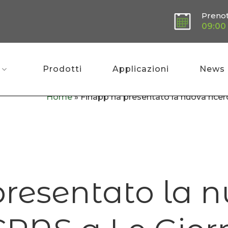
Preno
09:00 
Prodotti
Applicazioni
News
Home
»
Finapp ha presentato la nuova ricer
presentato la 