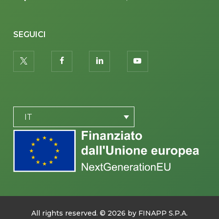
SEGUICI
twitter
facebook
linkedin
youtube
PLACEHOLDER
IT
All rights reserved. ©
2026
by FINAPP S.P.A.