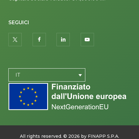
SEGUICI
twitter
facebook
linkedin
youtube
PLACEHOLDER
IT
All rights reserved. ©
2026
by FINAPP S.P.A.