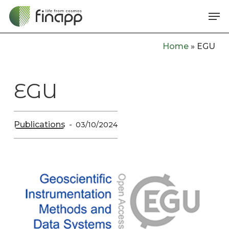
Skip
Me
to
main
Home
»
EGU
content
EGU
Publications
03/10/2024