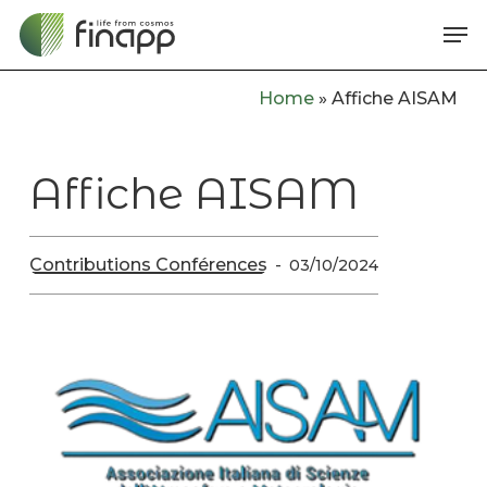
Skip
Me
to
main
Home
»
Affiche AISAM
content
Affiche AISAM
Contributions Conférences
03/10/2024