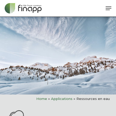
Skip
Me
to
main
content
Home
»
Applications
»
Ressources en eau