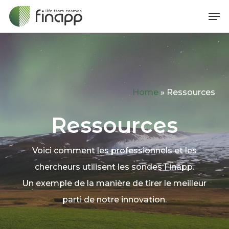
Skip
Me
to
main
content
Home
»
Ressources
Ressources
Voici comment les professionnels et les
chercheurs utilisent les sondes Finapp.
Un exemple de la manière de tirer le meilleur
parti de notre innovation.