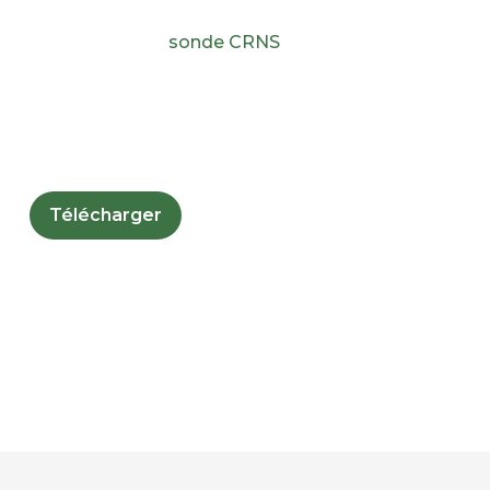
des sondes, des modèles et des systèmes
d’alerte, où une
sonde
CRNS
est opérationnelle
depuis deux ans. Nous comparons les
différentes approches, en soulignant
l’importance de la validation sur le terrain.
Télécharger