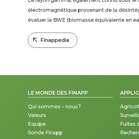
Le rayon gamma, également connu sous le 
électromagnétique provenant de la désintég
évaluer la BWE (biomasse équivalente en eau
Finappedia
LE MONDE DES FINAPP
APPLI
Qui sommes – nous?
Agricol
Valeurs
Surveil
Equipe
Fuites 
Sonde Finapp
Recherc