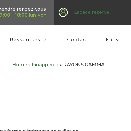
rendre rendez-vous
Espace réservé
9:00 – 18:00 lun-ven
Ressources
Contact
FR
Home
»
Finappedia
»
RAYONS GAMMA