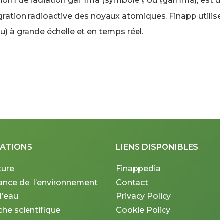
nom de radiation gamma (symbole γ ou γgamma), est un
ration radioactive des noyaux atomiques. Finapp utili
) à grande échelle et en temps réel.
CATIONS
LIENS DISPONIBLES
ture
Finappedia
lance de l’environnement
Contact
d’eau
Privacy Policy
he scientifique
Cookie Policy