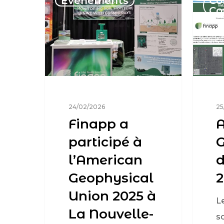
Événements
Co
Co
24/02/2026
25
Finapp a
A
participé à
G
l’American
d
Geophysical
2
Union 2025 à
L
La Nouvelle-
s