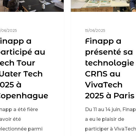
/06/2025
15/06/2025
inapp a
Finapp a
articipé au
présenté sa
ech Tour
technologie
ater Tech
CRNS au
025 à
VivaTech
Copenhague
2025 à Paris
napp a été fière
Du 11 au 14 juin, Fina
avoir été
a eu le plaisir de
électionnée parmi
participer à VivaTec