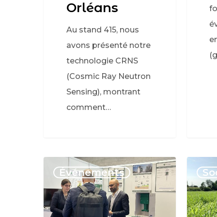
Orléans
f
év
Au stand 415, nous
e
avons présenté notre
(
technologie CRNS
(Cosmic Ray Neutron
Sensing), montrant
comment…
Événements
So