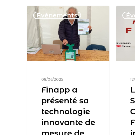
Événements
Év
08/06/2025
12
Finapp a
présenté sa
S
technologie
innovante de
F
mesure de
i