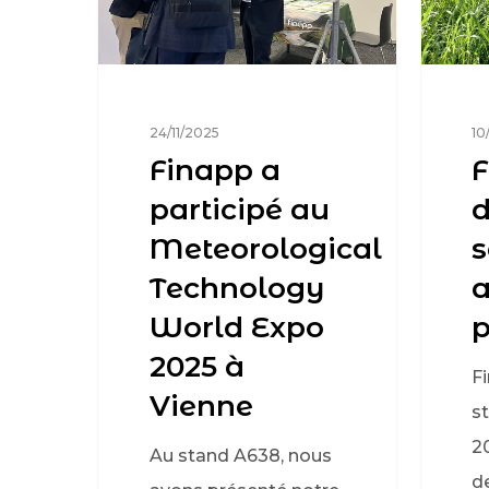
24/11/2025
10
Finapp a
F
participé au
d
Meteorological
s
Technology
a
World Expo
p
2025 à
Fi
Vienne
s
2
Au stand A638, nous
de