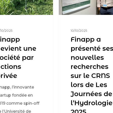
/10/2025
10/10/2025
inapp
Finapp a
evient une
présenté se
ociété par
nouvelles
ctions
recherches
rivée
sur le CRNS
lors de Les
napp, l’innovante
Journées de
tartup fondée en
l’Hydrologie
019 comme spin-off
2025
 l’Université de