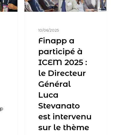
10/06/2025
Finapp a
participé à
ICEM 2025 :
le Directeur
Général
Luca
Stevanato
pp
est intervenu
sur le thème
h