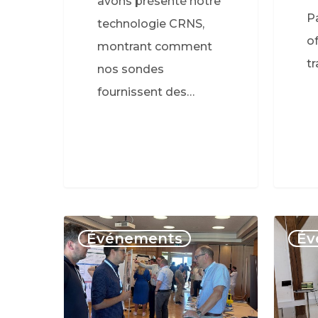
avons présenté notre
P
technologie CRNS,
o
montrant comment
t
nos sondes
fournissent des…
Événements
Év