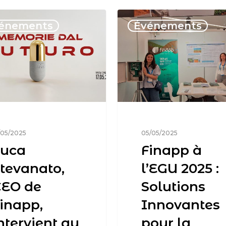
énements
Événements
/05/2025
05/05/2025
Luca
Finapp à
tevanato,
l’EGU 2025 :
CEO de
Solutions
inapp,
Innovantes
ntervient au
pour la