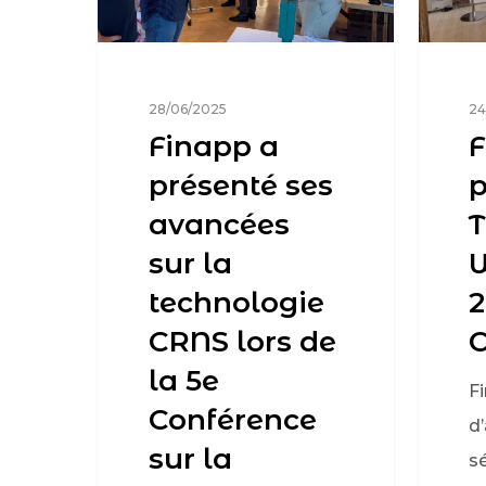
28/06/2025
24
Finapp a
F
présenté ses
p
avancées
T
sur la
W
technologie
2
CRNS lors de
la 5e
Fi
Conférence
d’
sur la
s