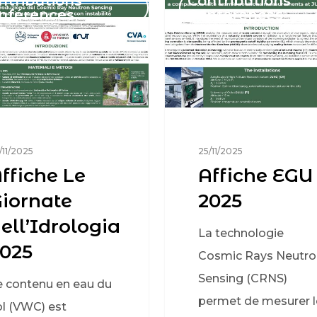
ntributions
Contributions
nférences
Conférences
/11/2025
25/11/2025
ffiche Le
Affiche EGU
iornate
2025
ell’Idrologia
La technologie
025
Cosmic Rays Neutro
Sensing (CRNS)
e contenu en eau du
permet de mesurer l
ol (VWC) est