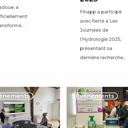
adoue, a
Finapp a participé
fficiellement
avec fierté à Les
ransformé…
Journées de
l’Hydrologie 2025,
présentant sa
dernière recherche…
énements
Événements