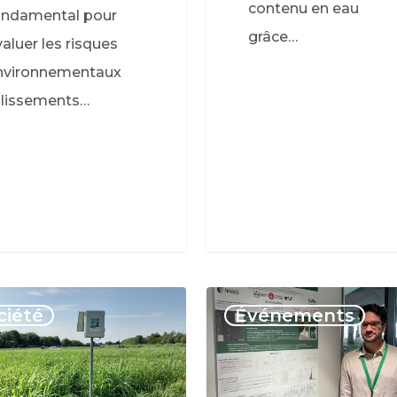
contenu en eau
ondamental pour
grâce…
aluer les risques
nvironnementaux
glissements…
ciété
Événements