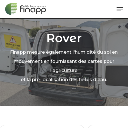
Skip
Me
to
main
content
Rover
Finapp mesure également l'humidité du sol en
mouvement en fournissant des cartes pour
l'agriculture
et la pré-localisation des fuites d'eau.