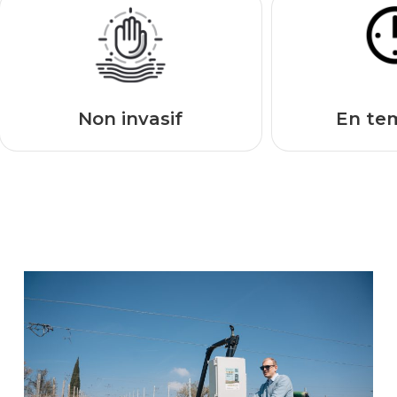
Non invasif
En te