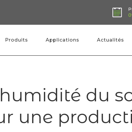
P
0
Produits
Applications
Actualités
Home
»
Comment l’humidité du sol est-elle cr
umidité du sol
ur une product