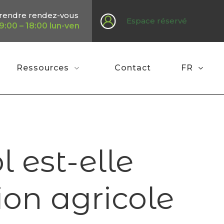
rendre rendez-vous
Espace réservé
9:00 – 18:00 lun-ven
Ressources
Contact
FR
uciale pour une production agricole réussie ?
 est-elle
ion agricole