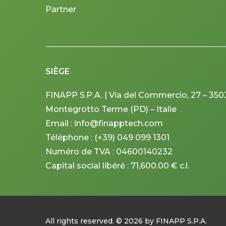
Partner
SIÈGE
FINAPP S.P.A. | Via del Commercio, 27 – 350
Montegrotto Terme (PD) – Italie
Email : info@finapptech.com
Téléphone : (+39) 049 099 1301
Numéro de TVA : 04600140232
Capital social libéré : 71,600.00 € c.l.
All rights reserved. ©
2026
by FINAPP S.P.A.