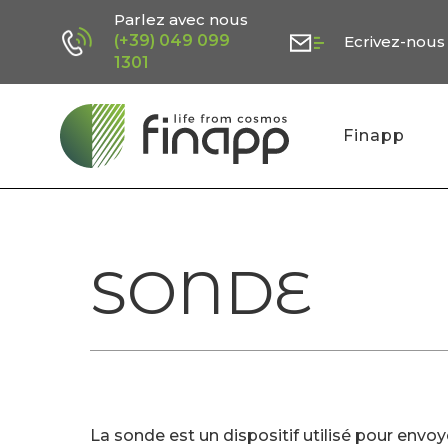
Skip
Parlez avec nous
(+39) 049 099
Ecrivez-nous
to
1301
main
content
Finapp
SONDE
La sonde est un dispositif utilisé pour env