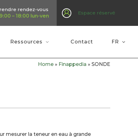
rendre rendez-vous
Espace réservé
9:00 – 18:00 lun-ven
Ressources
Contact
FR
Home
»
Finappedia
»
SONDE
our mesurer la teneur en eau à grande