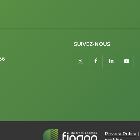
SUIVEZ-NOUS
36
twitter
facebook
linkedin
youtu
Privacy Policy