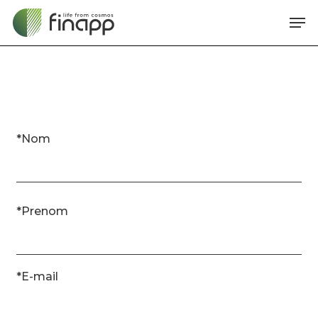
Skip
Me
to
main
content
*Nom
*Prenom
*E-mail