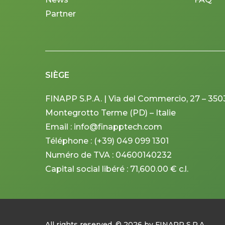
Partner
SIÈGE
FINAPP S.P.A. | Via del Commercio, 27 – 350
Montegrotto Terme (PD) – Italie
Email : info@finapptech.com
Téléphone : (+39) 049 099 1301
Numéro de TVA : 04600140232
Capital social libéré : 71,600.00 € c.l.
All rights reserved. ©
2026
by FINAPP S.P.A.