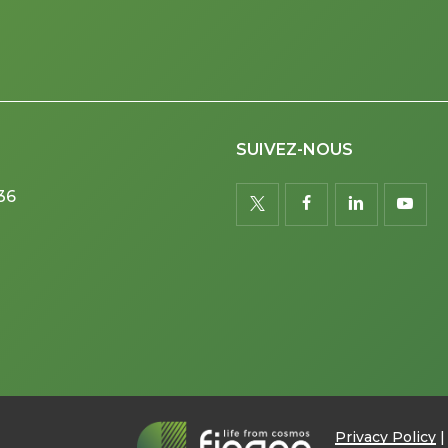
SUIVEZ-NOUS
36
twitter
facebook
linkedin
youtu
Privacy Policy