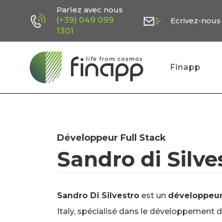
Skip
Parlez avec nous
(+39) 049 099
Ecrivez-nous
to
1301
main
content
Finapp
Développeur Full Stack
Sandro di Silve
Sandro Di Silvestro
est un
développeu
Italy, spécialisé dans le développement de