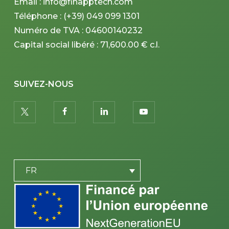
Email : info@finapptech.com
Téléphone : (+39) 049 099 1301
Numéro de TVA : 04600140232
Capital social libéré : 71,600.00 € c.l.
SUIVEZ-NOUS
twitter
facebook
linkedin
youtube
PLACEHOLDER
FR