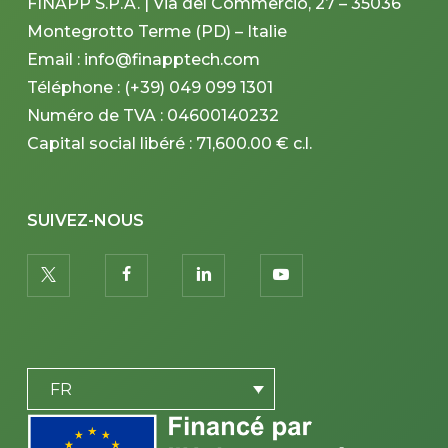
FINAPP S.P.A. | Via del Commercio, 27 – 35036
Montegrotto Terme (PD) – Italie
Email : info@finapptech.com
Téléphone : (+39) 049 099 1301
Numéro de TVA : 04600140232
Capital social libéré : 71,600.00 € c.l.
SUIVEZ-NOUS
twitter
facebook
linkedin
youtube
PLACEHOLDER
FR