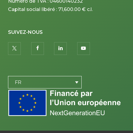
Numéro de TVA : 04600140232
Capital social libéré : 71,600.00 € c.l.
SUIVEZ-NOUS
twitter
facebook
linkedin
youtube
PLACEHOLDER
FR