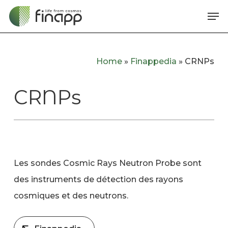
Skip
Me
to
main
content
Home
»
Finappedia
»
CRNPs
CRNPs
Les sondes Cosmic Rays Neutron Probe sont
des instruments de détection des rayons
cosmiques et des neutrons.