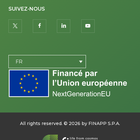
SUIVEZ-NOUS
twitter
facebook
linkedin
youtube
PLACEHOLDER
FR
All rights reserved. ©
2026
by FINAPP S.P.A.