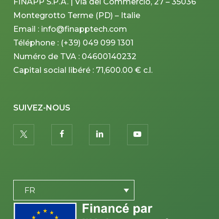
FINAPP S.P.A. | Via del Commercio, 27 – 35036
Montegrotto Terme (PD) – Italie
Email : info@finapptech.com
Téléphone : (+39) 049 099 1301
Numéro de TVA : 04600140232
Capital social libéré : 71,600.00 € c.l.
SUIVEZ-NOUS
twitter
facebook
linkedin
youtube
PLACEHOLDER
FR