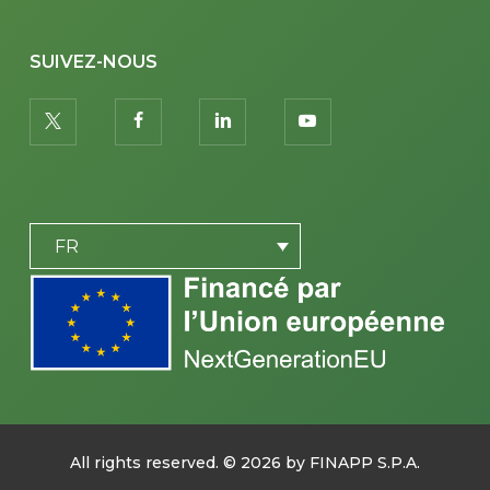
SUIVEZ-NOUS
twitter
facebook
linkedin
youtube
PLACEHOLDER
FR
All rights reserved. ©
2026
by FINAPP S.P.A.